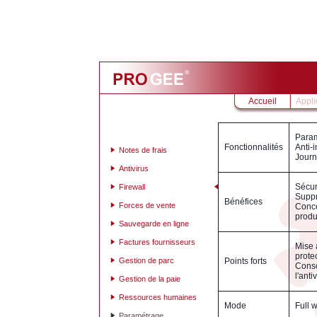
Accueil
Appli
Param
Fonctionnalités
Anti-i
Notes de frais
Journ
Antivirus
Sécur
Firewall
Suppr
Bénéfices
Forces de vente
Conce
produ
Sauvegarde en ligne
Factures fournisseurs
Mise 
prote
Gestion de parc
Points forts
Conso
l'anti
Gestion de la paie
Ressources humaines
Mode
Full 
Paramétrage